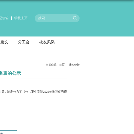
院长信箱
书记信箱
科研产业
招生就业
学团工作
学院发文
生免试攻读硕士学位研究生综合测评成绩排名表的
发布时间：2025-09-08
浏览次数：
2196
知》要求及有关会议精神，学院在应届本科毕业生中进行了广泛动员，制定公