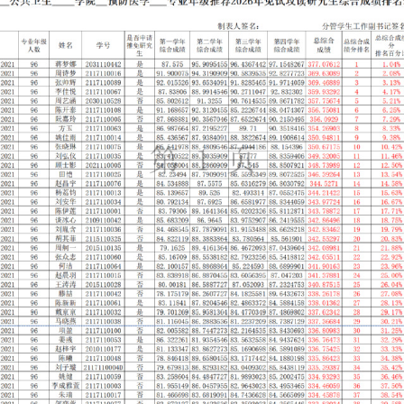
攻读硕士学位研究生工作实施细则》。
试攻读硕士学位研究生综合测评成绩排名表》予以公示，敬请大家监督
8日-10日，如对公示结果有异议，请于公示期内向公共卫生学院学工办
办电话：85012906；
012166，电子邮箱：xsglk@ntu.edu.cn。