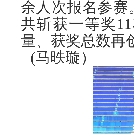
余人次报名参赛
共斩获一等奖1
量、获奖总数再
(马昳璇）