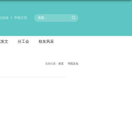
院长信箱
书记信箱
科研产业
招生就业
学团工作
学院发文
传承张謇精神 奋进“8050”》
发布时间：2019-04-17
浏览次数：
1031