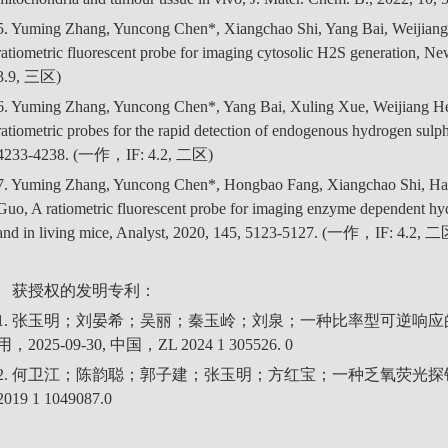
5. Yuming Zhang, Yuncong Chen*, Xiangchao Shi, Yang Bai, Weijiang 
ratiometric fluorescent probe for imaging cytosolic H2S generation,
3.9, 三区)
6. Yuming Zhang, Yuncong Chen*, Yang Bai, Xuling Xue, Weijiang He
ratiometric probes for the rapid detection of endogenous hydrogen sulphi
4233-4238. (一作，IF: 4.2, 二区)
7. Yuming Zhang, Yuncong Chen*, Hongbao Fang, Xiangchao Shi, Hao 
Guo, A ratiometric fluorescent probe for imaging enzyme dependent hyd
and in living mice, Analyst, 2020, 145, 5123-5127. (一作，IF: 4.2, 
获授权的发明专利：
1. 张玉明；刘晏希；吴丽；秦玉岭；刘泉；一种比率型可逆响
用，2025-09-30, 中国，ZL 2024 1 305526. 0
2. 何卫江；陈韵聪；郭子建；张玉明；方红宝；一种乏氧荧光探针及其
2019 1 1049087.0