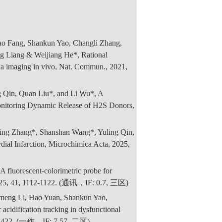
o Fang, Shankun Yao, Changli Zhang,
g Liang & Weijiang He*, Rational
xia imaging in vivo, Nat. Commun., 2021,
g Qin, Quan Liu*, and Li Wu*, A
onitoring Dynamic Release of H2S Donors,
ming Zhang*, Shanshan Wang*, Yuling Qin,
ial Infarction, Microchimica Acta, 2025,
fluorescent‐colorimetric probe for
, 2025, 41, 1112-1122. (通讯，IF: 0.7, 三区)
meng Li, Hao Yuan, Shankun Yao,
cidification tracking in dysfunctional
10, 5422. (一作，IF: 7.57, 二区)