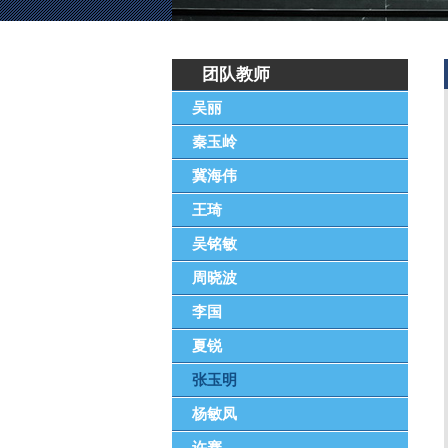
团队教师
吴丽
秦玉岭
冀海伟
王琦
吴铭敏
周晓波
李国
夏锐
张玉明
杨敏凤
许骞