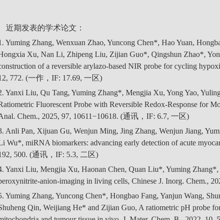
近期发表的学术论文：
1. Yuming Zhang, Wenxuan Zhao, Yuncong Chen*, Hao Yuan, Hongba
Hongxia Xu, Nan Li, Zhipeng Liu, Zijian Guo*, Qingshun Zhao*, Yon
construction of a reversible arylazo-based NIR probe for cycling hypo
12, 772. (一作，IF: 17.69, 一区)
2. Yanxi Liu, Qu Tang, Yuming Zhang*, Mengjia Xu, Yong Yao, Yulin
Ratiometric Fluorescent Probe with Reversible Redox-Response for M
Anal. Chem., 2025, 97, 10611−10618. (通讯，IF: 6.7, 一区)
3. Anli Pan, Xijuan Gu, Wenjun Ming, Jing Zhang, Wenjun Jiang, Yu
Li Wu*, miRNA biomarkers: advancing early detection of acute myocard
192, 500. (通讯，IF: 5.3, 二区)
4. Yanxi Liu, Mengjia Xu, Haonan Chen, Quan Liu*, Yuming Zhang*, A 
peroxynitrite‐anion‐imaging in living cells, Chinese J. Inorg. Chem.
5. Yuming Zhang, Yuncong Chen*, Hongbao Fang, Yanjun Wang, Shu
Shuheng Qin, Weijiang He* and Zijian Guo, A ratiometric pH probe for a
mitochondria and tumour tissue in vivo, J. Mater. Chem. B., 2022, 