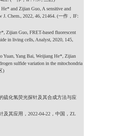
He* and Zijian Guo, A sensitive and
 New J. Chem., 2022, 46, 21464. (一作，IF:
*, Zijian Guo, FRET-based fluorescent
de in living cells, Analyst, 2020, 145,
Yuan, Yang Bai, Weijiang He*, Zijian
rogen sulfide variation in the mitochondria
二区)
应的硫化氢荧光探针及其合成方法与应
应用，2022-04-22，中国，ZL