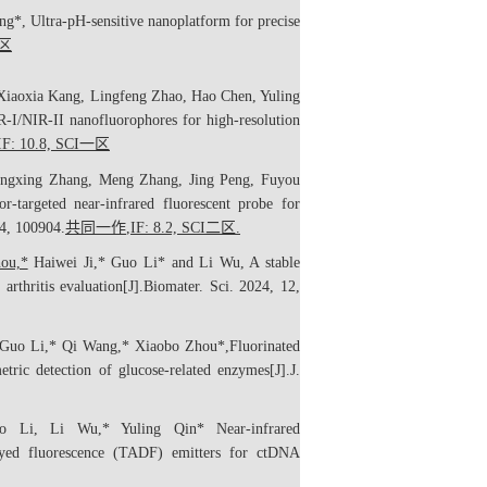
ng*, Ultra-pH-sensitive nanoplatform for precise
区
 Xiaoxia Kang, Lingfeng Zhao, Hao Chen, Yuling
-I/NIR-II nanofluorophores for high-resolution
IF: 10.8, SCI
一区
Mingxing Zhang, Meng Zhang, Jing Peng, Fuyou
or-targeted near-infrared fluorescent probe for
4, 100904.
共同一作
,
IF: 8.2, SCI
二区
.
ou,*
Haiwei Ji,* Guo Li* and Li Wu, A stable
rthritis evaluation[J].
Biomater. Sci.
2024, 12,
, Guo Li,* Qi Wang,* Xiaobo Zhou*,
Fluorinated
tric detection of glucose-related enzymes[J].
J.
o Li, Li Wu,* Yuling Qin* Near-infrared
elayed fluorescence (TADF) emitters for ctDNA