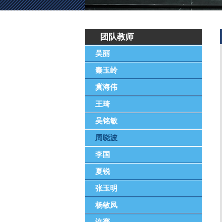
团队教师
吴丽
秦玉岭
冀海伟
王琦
吴铭敏
周晓波
李国
夏锐
张玉明
杨敏凤
许骞