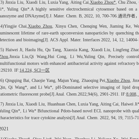
(3) Jinxia Liu, Xiaodi Liu, Luxia Yang, Aiting Cai,
Xiaobo Zhou*
, Chu Zhou,
Ji*, Yuling Qin*.
A highly sensitive electrochemical cytosensor based on a t
nanozyme and DNAzyme[J].
J. Mater. Chem. B
, 2022, 10, 700-706.
通讯作者
(4)
Yingjie Chai,
Xiaobo Zhou
, Xinyu Chen, Chenqing Wen, Jiaming Ke, Wei
luminescent lifetime of rare-earth upconversion nanoparticles by quenching the
detection and bioimaging[J].
ACS Appl. Mater. Interfaces
2022, 14, 12, 14004-
(5) Haiwei Ji, Haolu Hu, Qu Tang, Xiaoxia Kang, Xiaodi Liu, Lingfeng Zh
Zhou
,
Jinxia Liu,
Qi Wang,
Hui Cong, Li Wu,
Yuling Qin, Precisely contro
multifunctional motors with enhanced antibacterial activity against refractory b
129210. IF:
14.224, SCI
一区
(6) Qingqing Bai, Chaojie Yang, Majun Yang, Zhaoqing Pei,
Xiaobo Zhou
, Ji
Qin, Qi Wang*, and Li Wu*, pH-Dominated selective imaging of lipid drople
ratiometric fluorescent probe[J].
Anal. Chem.
2022,
94
(6), 2901-2911. IF:
8.008,
(7) Jinxia Liu, Xiaodi Liu, Huanhuan Chen, Luxia Yang, Aiting Cai, Haiwei Ji
Yuling Qin*, Li Wu* Bifunctional Pdots-based novel ECL nanoprobe with qualit
characteristics for trace cytokine analysis[J].
Anal. Chem.
2022, 94, 19, 7115-71
2021