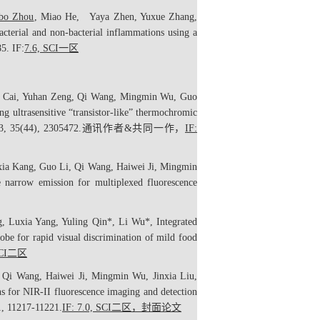
bo Zhou
, Miao He, Yaya Zhen, Yuxue Zhang,
terial and non-bacterial inflammations using a
5. IF:
7.6, SCI
一区
ng Cai, Yuhan Zeng, Qi Wang, Mingmin Wu, Guo
ng ultrasensitive “transistor-like” thermochromic
, 35(44), 2305472.
通讯作者
&
共同一作
，
IF:
oxia Kang, Guo Li, Qi Wang, Haiwei Ji, Mingmin
 narrow emission for multiplexed fluorescence
, Luxia Yang, Yuling Qin*, Li Wu*, Integrated
robe for rapid visual discrimination of mild food
CI
二区
 Qi Wang, Haiwei Ji, Mingmin Wu, Jinxia Liu,
 for NIR-II fluorescence imaging and detection
1
, 11217-11221.
IF: 7.0, SCI
二区
，
封面论文