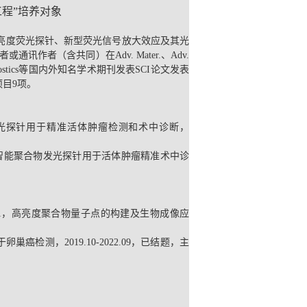
工程”培养对象
亮度荧光探针、新型荧光信号放大效应及其光
者或通讯作者（含共同）在
Adv. Mater.
、
Adv.
stics
等国内外知名学术期刊发表
SCI
论文发表
项目
9
项。
光探针用于精准活体肿瘤检测和术中诊断，
智能聚合物发光探针用于活体肿瘤精准术中诊
1
，高亮度聚合物量子点的构建及生物成像应
于卵巢癌检测，
2019.10-2022.09
，已结题，主