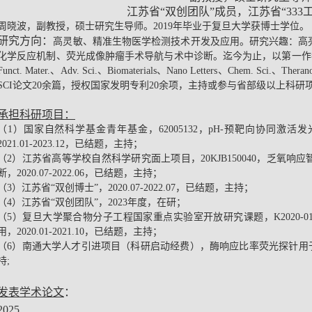
江苏省“双创团队”成员，江苏省“
333
周晓波，副教授，硕士研究生导师。
2019
年毕业于复旦大学获博士学位。
研究方向：
高灵敏、精准生物医学检测技术开发及应用。研究兴趣：高
化学反应机制、荧光成像肿瘤手术导航与术中诊断。迄今为止，以第一作
Funct. Mater.
、
Adv. Sci.
、
Biomaterials
、
Nano Letters
、
Chem. Sci.
、
Therano
SCI
论文
20
余篇，授权国家发明专利
20
余项，主持或参与省部级以上科研
承担科研项目：
（
1
）国家自然科学基金青年基金，
62005132
，
pH-
预靶向协同激活发
2021.01-2023.12
，已结题，主持；
（
2
）江苏省高等学校自然科学研究面上项目，
20KJB150040
，乏氧响应
断，
2020.07-2022.06
，已结题，主持；
（
3
）江苏省“双创博士”，
2020.07-2022.07
，已结题，主持；
（
4
）江苏省“双创团队”，
2023
年度，在研；
（
5
）复旦大学聚合物分子工程国家重点实验室开放研究课题，
K2020-0
用，
2020.01-2021.10
，已结题，主持；
（
6
）南通大学人才引进项目（科研启动经费），酶响应比率荧光探针用
持
;
发表学术论文
：
2025