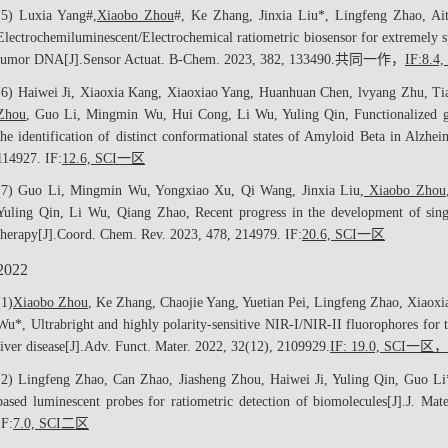
(5) Luxia Yang
#
,
Xiaobo Zhou
#
, Ke Zhang, Jinxia Liu*, Lingfeng Zhao, Ai
Electrochemiluminescent/Electrochemical ratiometric biosensor for extremely spe
tumor DNA[J].
Sensor Actuat. B-Chem
. 2023, 382, 133490.
共同一作
，
IF:8.4,
(6) Haiwei Ji, Xiaoxia Kang, Xiaoxiao Yang, Huanhuan Chen, lvyang Zhu, Ti
Zhou
, Guo Li, Mingmin Wu, Hui Cong, Li Wu, Yuling Qin, Functionalized gr
the identification of distinct conformational states of Amyloid Beta in Alzheim
114927. IF:
12.6, SCI
一区
(7) Guo Li, Mingmin Wu, Yongxiao Xu, Qi Wang, Jinxia Liu,
Xiaobo Zhou
Yuling Qin, Li Wu, Qiang Zhao, Recent progress in the development of sing
therapy[J].
Coord. Chem. Rev
. 2023, 478, 214979. IF:
20.6, SCI
一区
2022
(1)
Xiaobo Zhou
, Ke Zhang, Chaojie Yang, Yuetian Pei, Lingfeng Zhao, Xiaoxi
Wu*, Ultrabright and highly polarity-sensitive NIR-I/NIR-II fluorophores for th
liver disease[J].
Adv. Funct. Mater.
2022, 32(12), 2109929.
IF: 19.0, SCI
一区
，
(2) Lingfeng Zhao, Can Zhao, Jiasheng Zhou, Haiwei Ji, Yuling Qin, Guo L
based luminescent probes for ratiometric detection of biomolecules[J].
J. Mat
IF:
7.0, SCI
二区