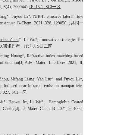
, Congjian Xu*, Fuyou Li*, Ultrabright NIR-II
1, 8(4), 2000441.
IF: 15.1, SCI
一区
ng*, Fuyou Li*, NIR-II emissive lateral flow
or Actuat. B-Chem
. 2021, 328, 129050. (
共同一
aobo Zhou
*, Li Wu*, Innovative strategies for
0.
通讯作者
，
IF:
7.0, SCI
二区
ming Huang*, Refractive-index-matching-based
nformation[J].
Adv. Mater. Interfaces
2021, 8,
Zhou
, Mifang Liang, Yan Liu*, and Fuyou Li*,
induced near-infrared emission nanoparticle-
8.027, SCI
一区
u*, Haiwei Ji*, Li Wu*
，
Hemoglobin Coated
 Carrier[J].
J. Mater. Chem. B
,
2021, 9, 4002-