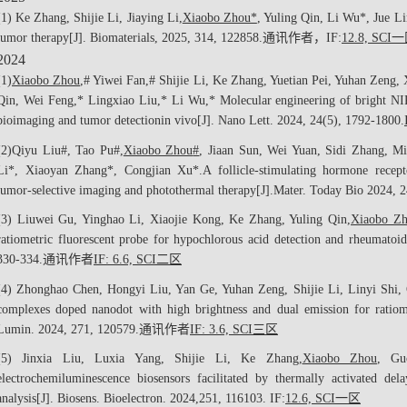
(1) Ke Zhang, Shijie Li, Jiaying Li,
Xiaobo Zhou*
, Yuling Qin, Li Wu*, Jue Li
tumor therapy[J].
Biomaterials
, 2025,
314
, 122858.
通讯作者，
IF:
12.8, SCI
一
2024
(1)
Xiaobo Zhou
,
#
Yiwei Fan,
#
Shijie Li, Ke Zhang, Yuetian Pei, Yuhan Zeng,
Qin, Wei Feng,* Lingxiao Liu,* Li Wu,* Molecular engineering of bright NIR
bioimaging and tumor detection
in vivo
[J]
. Nano Lett.
2024, 24(5), 1792-1800.
(2)
Qiyu Liu
#
, Tao Pu
#
,
Xiaobo Zhou
#
, Jiaan Sun, Wei Yuan, Sidi Zhang, 
Li*, Xiaoyan Zhang*, Congjian Xu*.
A follicle-stimulating hormone recept
tumor-selective imaging and photothermal therapy[J].
Mater. Today Bi
o 2024, 2
(3) Liuwei Gu, Yinghao Li, Xiaojie Kong, Ke Zhang, Yuling Qin,
Xiaobo Zh
ratiometric fluorescent probe for hypochlorous acid detection and rheumatoid a
330-334.
通讯作者
IF: 6.6, SCI
二区
(4) Zhonghao Chen, Hongyi Liu, Yan Ge, Yuhan Zeng, Shijie Li, Linyi Shi
complexes doped nanodot with high brightness and dual emission for ratiome
Lumin.
2024, 271, 120579.
通讯作者
IF: 3.6, SCI
三区
(5) Jinxia Liu, Luxia Yang, Shijie Li, Ke Zhang,
Xiaobo Zhou
, Gu
electrochemiluminescence biosensors facilitated by thermally activated d
analysis[J]. Biosens. Bioelectron. 2024,
251
, 116103.
IF:
12.6, SCI
一区