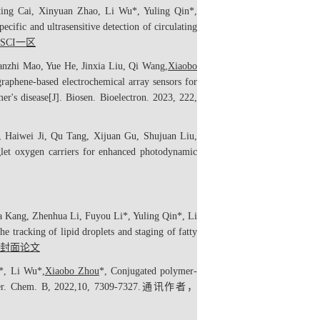
ting Cai, Xinyuan Zhao, Li Wu*, Yuling Qin*,
cific and ultrasensitive detection of circulating
 SCI
一区
anzhi Mao, Yue He, Jinxia Liu, Qi Wang,
Xiaobo
aphene-based electrochemical array sensors for
er's disease[J].
Biosen. Bioelectron.
2023,
222
,
, Haiwei Ji, Qu Tang, Xijuan Gu, Shujuan Liu,
let oxygen carriers for enhanced photodynamic
a Kang, Zhenhua Li, Fuyou Li*, Yuling Qin*, Li
e tracking of lipid droplets and staging of fatty
封面论文
i*, Li Wu*,
Xiaobo Zhou
*, Conjugated polymer-
er. Chem. B
, 2022,
10
, 7309-7327.
通讯作者
，