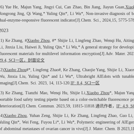
(6) Yue He, Majun Yang, Jingyi Cui, Can Zhao, Bin Jiang, Jiayun Guan,
Xiao
Rongrong Jing, Qi Wang,* Yuling Qin*, Li Wu*, Non-invasive diagnosis of bac
dual-enzyme-responsive fluorescent indicator[J].
Chem. Sci.
, 2024,
15
, 5775-578
2023
(1) Ke Zhang,
#
Xiaobo Zhou
,
#
* Shijie Li, Lingfeng Zhao, Wenqi Hu, Aiti
Li, Jinxia Liu, Haiwei Ji, Yuling Qin,* Li Wu,* A general strategy for developi
fluorescent materials for multilevel information encryption[J].
Adv. Mater.
2023
29.4, SCI
一区
，
封面论文
(2)
Xiaobo Zhou
#
*, Lingfeng Zhao
#
, Ke Zhang, Chaojie Yang, Shijie Li, Xia
Wu, Jinxia Liu, Yuling Qin* and Li Wu*, Ultrabright AIEdots with tunable
imaging[J].
Chem. Sci.
2023, 14, 113-120.
IF: 8.4, SCI
一区
(3) Ke Zhang, Tianzhi Mao, Wenqi Hu, Shijie Li,
Xiaobo Zhou
*, Majun Yang
portable food safety testing pipette based on a color-switchable fluorescence p
deterioration[J].
Chem. Commun.
2023,
59
, 11815-11818.
通讯作者
，
IF: 4.9, S
(4)
Xiaobo Zhou
, Yuhan Zeng, Shijie Li, Ke Zhang, Lingfeng Zhao, Guo Li,
Yuling Qin*, Wei Feng, Fuyou Li*, Li Wu*, Polymeric engineering of AIEgens
of abdominal metastases of ovarian cancer in vivo[J].
J. Mater. Chem. B
2023,
1