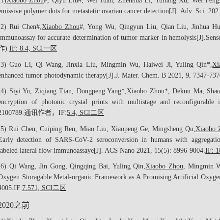
(1)
Xiaobo Zhou
#
, Qiyu Liu
#
, Wei Yuan, Zhenhua Li, Yuliang Xu, Wei Feng
emissive polymer dots for metastatic ovarian cancer detection[J].
Adv. Sci.
202
(2) Rui Chen
#
,
Xiaobo Zhou
#
, Yong Wu, Qingyun Liu, Qian Liu, Jinhua Hua
immunoassay for accurate determination of tumor marker in hemolysis[J].
Sens
作
)
IF: 8.4, SCI
一区
(3) Guo Li, Qi Wang, Jinxia Liu, Mingmin Wu, Haiwei Ji, Yuling Qin*,
Xi
enhanced tumor photodynamic therapy[J].
J. Mater. Chem. B
2021, 9, 7347-737
(4) Siyi Yu, Ziqiang Tian, Dongpeng Yang*,
Xiaobo Zhou
*, Dekun Ma, Shao
encryption of photonic crystal prints with multistage and reconfigurable i
2100789.
通讯作者
，
IF:
5.4, SCI
二区
(5) Rui Chen, Cuiping Ren, Miao Liu, Xiaopeng Ge, Mingsheng Qu,
Xiaobo 
Early detection of SARS-CoV-2 seroconversion in humans with aggregation-
labeled lateral flow immunoassaye[J].
ACS Nano
2021, 15(5): 8996-9004.
IF: 1
(6) Qi Wang, Jin Gong, Qingqing Bai, Yuling Qin,
Xiaobo Zhou
, Mingmin W
Oxygen Storagable Metal-organic Framework as A Promising Artificial Oxygen
4005.
IF:
7.571, SCI
二区
2020
之前