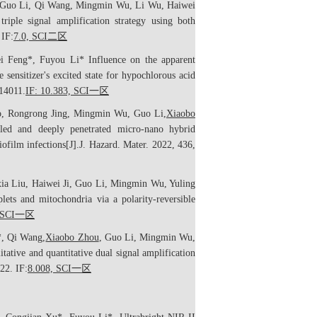
 Guo Li, Qi Wang, Mingmin Wu, Li Wu, Haiwei
riple signal amplification strategy using both
，
IF:
7.0, SCI
二区
 Feng*, Fuyou Li* Influence on the apparent
 sensitizer's excited state for hypochlorous acid
14011.
IF: 10.383, SCI
一区
ao, Rongrong Jing, Mingmin Wu, Guo Li,
Xiaobo
lled and deeply penetrated micro-nano hybrid
iofilm infections[J].
J. Hazard. Mater.
2022, 436,
nxia Liu, Haiwei Ji, Guo Li, Mingmin Wu, Yuling
ts and mitochondria via a polarity-reversible
 SCI
一区
*, Qi Wang,
Xiaobo Zhou
, Guo Li, Mingmin Wu,
ative and quantitative dual signal amplification
22. IF:
8.008, SCI
一区